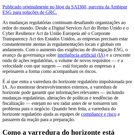
Publicado originalmente no blog da SAI360, parceira da Ambipar
ESG para soluções de GRC.
As mudanças regulatórias continuam desafiando organizações ao
redor do mundo. Desde a Digital Services Act do Reino Unido e o
Cyber Resilience Act da União Europeia até o Corporate
Transparency Act dos Estados Unidos, as empresas precisam estar
constantemente atentas às regulamentações locais e globais em
andamento. Com o aumento das exigências de divulgação ESG, o
avanço da governança sobre
inteligência artificial (IA)
e a crescente
onda de ações regulatórias, o volume de novos requisitos — e a
velocidade com que surgem — está forçando as empresas a
repensarem a forma como acompanham os riscos.
É aí que entra a varredura do horizonte regulatório impulsionada por
IA. Ao monitorar desenvolvimentos externos, a varredura de
horizonte pode garantir que informações relevantes — incluindo
mudanças regulatórias, alterações de políticas e tendências de
fiscalização — estejam no seu radar antes de se tornarem um
problema para o negócio. Quando bem feita, a varredura do
horizonte regulatório ajuda as equipes de
compliance e risco
a
passarem da reação para a preparação.
Como a varredura do horizonte está