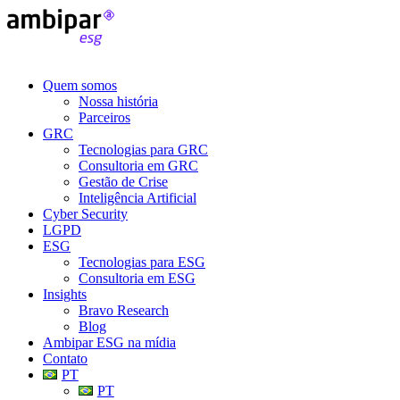
Quem somos
Nossa história
Parceiros
GRC
Tecnologias para GRC
Consultoria em GRC
Gestão de Crise
Inteligência Artificial
Cyber Security
LGPD
ESG
Tecnologias para ESG
Consultoria em ESG
Insights
Bravo Research
Blog
Ambipar ESG na mídia
Contato
PT
PT