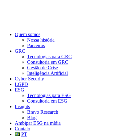
Fale conosco
Quem somos
Nossa história
Parceiros
GRC
Tecnologias para GRC
Consultoria em GRC
Gestão de Crise
Inteligência Artificial
Cyber Security
LGPD
ESG
Tecnologias para ESG
Consultoria em ESG
Insights
Bravo Research
Blog
Ambipar ESG na mídia
Contato
PT