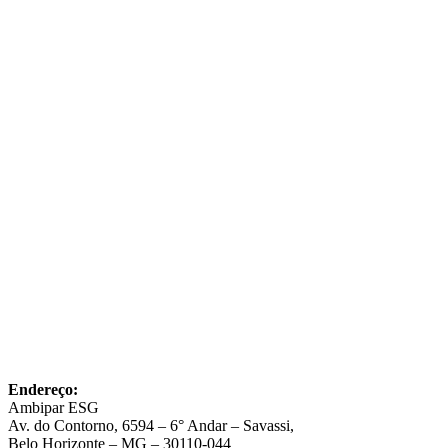
Endereço:
Ambipar ESG
Av. do Contorno, 6594 – 6° Andar – Savassi,
Belo Horizonte – MG – 30110-044