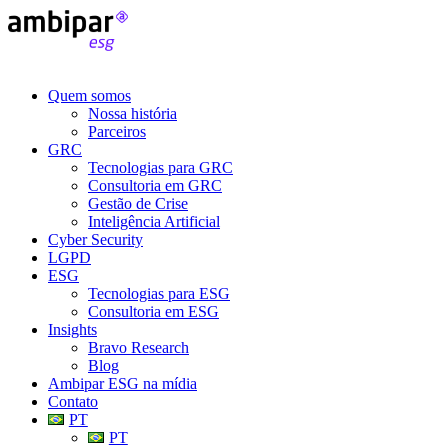
Quem somos
Nossa história
Parceiros
GRC
Tecnologias para GRC
Consultoria em GRC
Gestão de Crise
Inteligência Artificial
Cyber Security
LGPD
ESG
Tecnologias para ESG
Consultoria em ESG
Insights
Bravo Research
Blog
Ambipar ESG na mídia
Contato
PT
PT