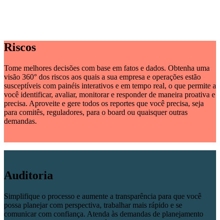
Riscos
Tome melhores decisões com base em fatos e dados. Obtenha uma
visão 360° dos riscos aos quais a sua empresa e operações estão
susceptíveis com painéis interativos e em tempo real, o que permite a
você identificar, avaliar, monitorar e responder de maneira proativa e
precisa. Aproveite e gere todos os reportes que você precisa, seja
para comitês, reguladores, para o board ou quaisquer outras
demandas.
Auditoria
Simplifique o processo e aumente a transparência para que você
possa planejar com perspectiva, trabalhar mais rápido e se
comunicar com confiança. Atenda às demandas de planejamento