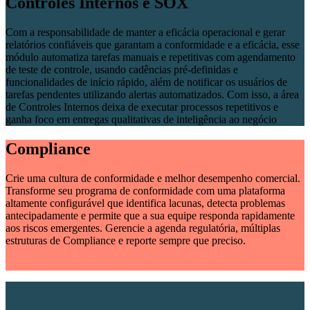
Controles Internos e SOX
Com a responsabilidade de manter a eficácia operacional e gerar
relatórios confiáveis que garantam a conformidade e a eficácia, esse
módulo automatiza tarefas manuais e repetitivas com agendamento
de teste de controle, usando cadências pré-definidas e
funcionalidades de início rápido, além de notificar os usuários de
tarefas pendentes utilizando alertas automatizados. Com isso, a área
de Controles Internos deixa de executar processos repetitivos e
ganha foco em entregas qualitativas de inteligência ao negócio
Compliance
Crie uma cultura de conformidade e melhor desempenho comercial.
Transforme seu programa de conformidade com uma plataforma
altamente configurável que identifica lacunas, detecta problemas
antecipadamente e permite que a sua equipe responda rapidamente
aos riscos emergentes. Gerencie a agenda regulatória, múltiplas
estruturas de Compliance e reporte sempre que preciso.