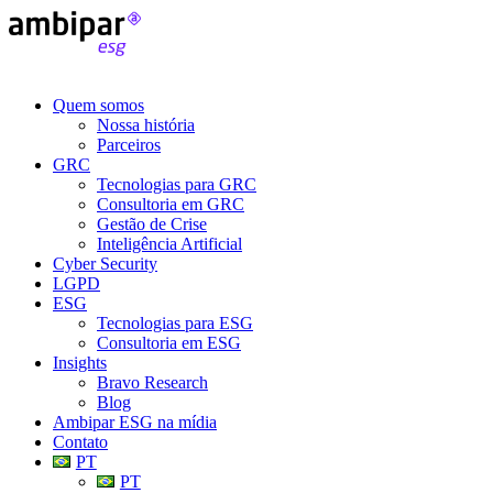
Quem somos
Nossa história
Parceiros
GRC
Tecnologias para GRC
Consultoria em GRC
Gestão de Crise
Inteligência Artificial
Cyber Security
LGPD
ESG
Tecnologias para ESG
Consultoria em ESG
Insights
Bravo Research
Blog
Ambipar ESG na mídia
Contato
PT
PT