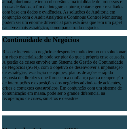
anual, plurianual, e tenha observância na totalidade de processos e
massa de dados, a fim de integrar, capturar, tratar e gerar resultados
com base em dados e evidências. As soluções de Auditoria em
conjunção com o Audit Analytics e Continous Control Monitoring
podem ser um enorme diferencial para esta área que tem um papel
cada vez mais estratégico, como parceiro do negócio.
Continuidade de Negócios
Risco é inerente ao negócio e despender muito tempo em solucionar
um risco materializado pode ser pior do que a própria crise causada.
A gestão de crises envolve um Sistema de Gestão de Continuidade
de Negócios (SGN), com o objetivo de desenvolver a implantação
de estratégias, escalação de equipes, planos de ações e rápida
resposta de diretrizes que fornecem a confiança para a recuperação
de interrupções e exposições dos negócios advindos de acidentes,
crises e contextos catastróficos. Em conjunção com um sistema de
comunicação em massa, pode ser o grande diferencial na
recuperação de crises, sinistros e desastres