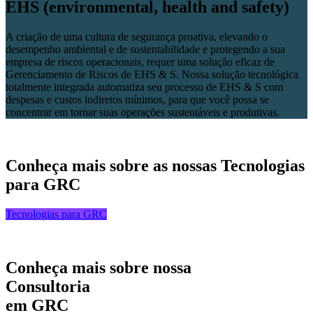
EHS (environmental, health and safety)
A criação de uma cultura de segurança proativa, elevando o
desempenho ambiental e de sustentabilidade e protegendo a sua
empresa de riscos operacionais, requer uma solução eficaz de
Gerenciamento de Riscos de EHS & S. Nossa solução tecnológica
totalmente integrada automatiza seu processo de EHS & S com
despesas e custos indiretos mínimos, para que você possa se
concentrar em tornar suas operações sustentáveis e produtivas.
Conheça mais sobre as nossas
Tecnologias
para GRC
Tecnologias para GRC
Conheça mais sobre nossa
Consultoria
em GRC