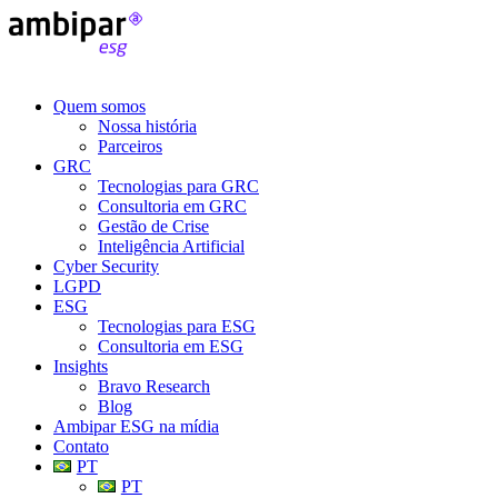
Quem somos
Nossa história
Parceiros
GRC
Tecnologias para GRC
Consultoria em GRC
Gestão de Crise
Inteligência Artificial
Cyber Security
LGPD
ESG
Tecnologias para ESG
Consultoria em ESG
Insights
Bravo Research
Blog
Ambipar ESG na mídia
Contato
PT
PT