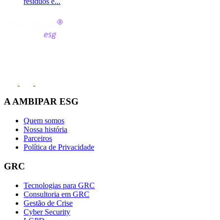
resíduos é...
Fale conosco
(11) 2991-8000
A AMBIPAR ESG
Quem somos
Nossa história
Parceiros
Política de Privacidade
GRC
Tecnologias para GRC
Consultoria em GRC
Gestão de Crise
Cyber Security