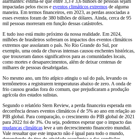
alarmantes: estima-se que entre 3,3 e 3,6 bilhões de pessoas sejam
impactadas pelos riscos e
eventos climáticos extremos
de alguma
maneira. Em termos financeiros, em 2023, as perdas associadas a
esses eventos foram de 380 bilhões de dólares. Ainda, cerca de 95
mil pessoas morreram em função dessas catástrofes.
E tudo isso está muito próximo da nossa realidade. Em 2024,
milhões de brasileiros sofreram os impactos dos eventos climáticos
extremos que assolaram o país. No Rio Grande do Sul, por
exemplo, uma onda de chuvas intensas causou enchentes históricas,
que trouxeram danos significativos para as comunidades locais,
como mortes e desaparecimentos, além de deixar centenas de
milhares de pessoas desabrigadas.
No mesmo ano, um frio atípico atingiu o sul do país, levando os
termômetros a registrarem temperaturas abaixo de zero. A onda de
frio causou geadas fora do comum, que prejudicaram a produção
agrícola dos estados sulistas.
Segundo o relatório Stern Review, a perda financeira esperada em
decorrência desses eventos climáticos é de 5% ao ano em relação ao
PIB global. Para comparação, o crescimento do PIB global de 2021
para 2022 foi de 3%. Ou seja, podemos esperar que o impacto das
mudanças climáticas
leve a um decrescimento financeiro mundial.
Vale ressaltar que este impacto não é igual para todo o mundo,
dependendo do tipo de atividade econômica e das condições