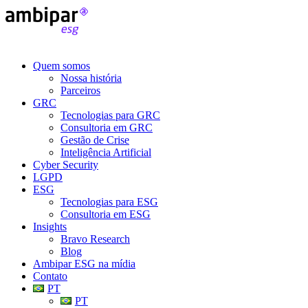
Quem somos
Nossa história
Parceiros
GRC
Tecnologias para GRC
Consultoria em GRC
Gestão de Crise
Inteligência Artificial
Cyber Security
LGPD
ESG
Tecnologias para ESG
Consultoria em ESG
Insights
Bravo Research
Blog
Ambipar ESG na mídia
Contato
PT
PT