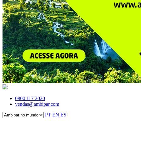
0800 117 2020
vendas@ambipar.com
PT
EN
ES
Fale conosco