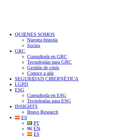
Fale conosco
QUIENES SOMOS
Nuestra historia
Socios
GRC
Consultoría en GRC
Tecnologías para GRC
Gestión de crisis
Conoce a aila
SEGURIDAD CIBERNÉTICA
LGPD
ESG
Consultoría en ESG
Tecnologías para ESG
INSIGHTS
Bravo Research
ES
PT
EN
ES